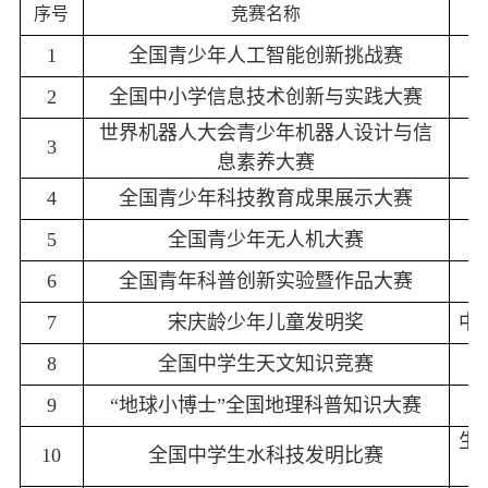
序号
竞赛名称
1
全国青少年人工智能创新挑战赛
2
全国中小学信息技术创新与实践大赛
世界机器人大会青少年机器人设计与信
3
息素养大赛
4
全国青少年科技教育成果展示大赛
5
全国青少年无人机大赛
6
全国青年科普创新实验暨作品大赛
7
宋庆龄少年儿童发明奖
中
8
全国中学生天文知识竞赛
9
“地球小博士”全国地理科普知识大赛
生
10
全国中学生水科技发明比赛